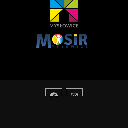
KLUB SPORTOWY LECHIA 06 MYSŁOWICE
lechia06media@gmail.com
tel.: 575 816 916